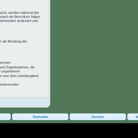
racht, werden während der
wonach ein Beschluss folgen
iorenrates analysiert und
 als Beratung der
.
usammen.
 und Organisationen, die
e organisieren.
ten aus dem Leinebergland,
seniorenrates
Startseite
Suchen
N