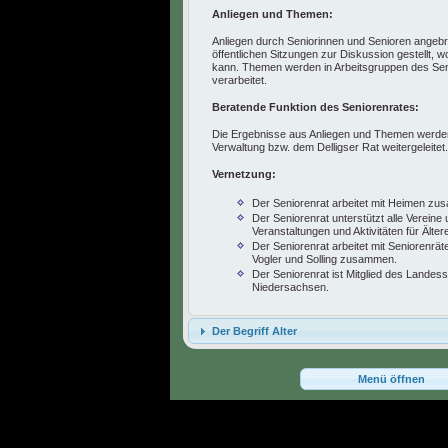
Anliegen und Themen:
Anliegen durch Seniorinnen und Senioren angeb
öffentlichen Sitzungen zur Diskussion gestellt, 
kann. Themen werden in Arbeitsgruppen des Sen
verarbeitet.
Beratende Funktion des Seniorenrates:
Die Ergebnisse aus Anliegen und Themen werden
Verwaltung bzw. dem Delligser Rat weitergeleitet
Vernetzung:
Der Seniorenrat arbeitet mit Heimen z
Der Seniorenrat unterstützt alle Vereine
Veranstaltungen und Aktivitäten für Älter
Der Seniorenrat arbeitet mit Seniorenrä
Vogler und Solling zusammen.
Der Seniorenrat ist Mitglied des Landes
Niedersachsen.
Der Begriff Alter
Menü öffnen