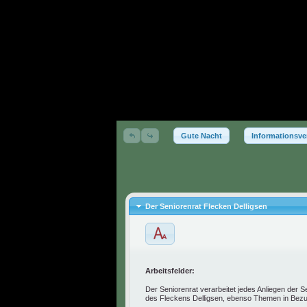
Gute Nacht
Informationsve
Der Seniorenrat Flecken Delligsen
Arbeitsfelder:
Der Seniorenrat verarbeitet jedes Anliegen der 
des Fleckens Delligsen, ebenso Themen in Bezug